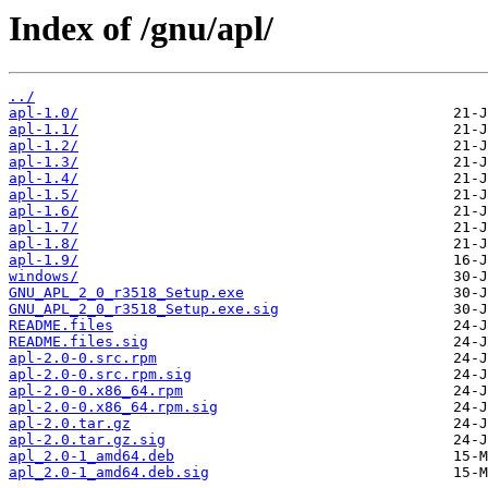
Index of /gnu/apl/
../
apl-1.0/
apl-1.1/
apl-1.2/
apl-1.3/
apl-1.4/
apl-1.5/
apl-1.6/
apl-1.7/
apl-1.8/
apl-1.9/
windows/
GNU_APL_2_0_r3518_Setup.exe
GNU_APL_2_0_r3518_Setup.exe.sig
README.files
README.files.sig
apl-2.0-0.src.rpm
apl-2.0-0.src.rpm.sig
apl-2.0-0.x86_64.rpm
apl-2.0-0.x86_64.rpm.sig
apl-2.0.tar.gz
apl-2.0.tar.gz.sig
apl_2.0-1_amd64.deb
apl_2.0-1_amd64.deb.sig