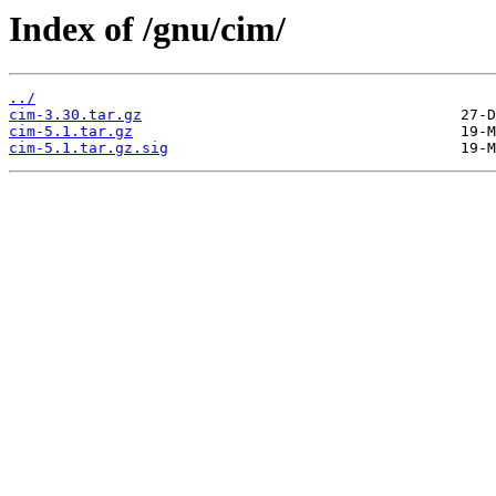
Index of /gnu/cim/
../
cim-3.30.tar.gz
cim-5.1.tar.gz
cim-5.1.tar.gz.sig