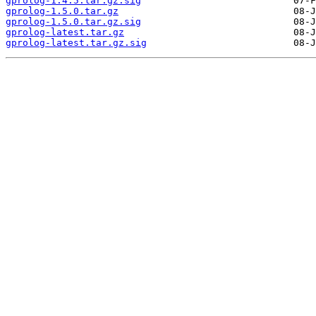
gprolog-1.4.5.tar.gz.sig
gprolog-1.5.0.tar.gz
gprolog-1.5.0.tar.gz.sig
gprolog-latest.tar.gz
gprolog-latest.tar.gz.sig