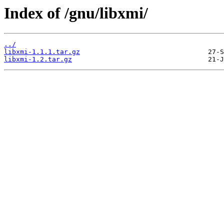
Index of /gnu/libxmi/
../
libxmi-1.1.1.tar.gz
libxmi-1.2.tar.gz