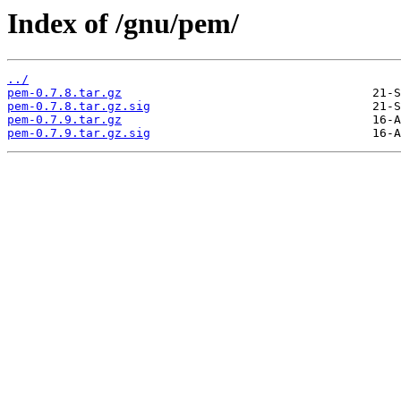
Index of /gnu/pem/
../
pem-0.7.8.tar.gz
pem-0.7.8.tar.gz.sig
pem-0.7.9.tar.gz
pem-0.7.9.tar.gz.sig