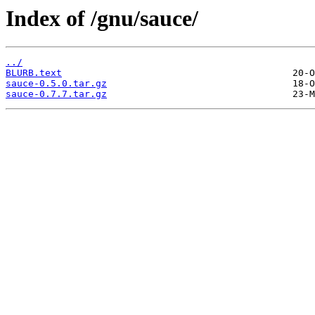
Index of /gnu/sauce/
../
BLURB.text
sauce-0.5.0.tar.gz
sauce-0.7.7.tar.gz